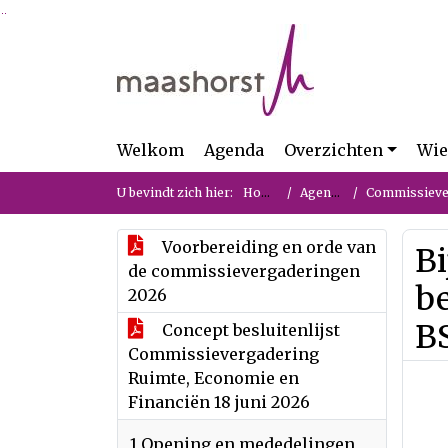
Ga naar de inhoud van deze pagina
Ga naar het zoeken
Ga naar het menu
Welkom
Agenda
Overzichten
Wie
U bevindt zich hier:
Home
Agenda
Commissievergader
Voorbereiding en orde van
Bi
de commissievergaderingen
b
2026
B
Concept besluitenlijst
Commissievergadering
Ruimte, Economie en
Financiën 18 juni 2026
1 Opening en mededelingen