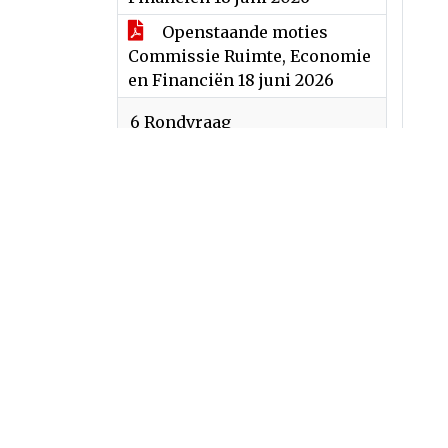
Openstaande moties
Commissie Ruimte, Economie
en Financiën 18 juni 2026
6 Rondvraag
Rondvraag CDA
Herinrichting Hoevenseweg
Uden
7 Mededelingen door de
gemeentelijke
vertegenwoordigers in
samenwerkingsverbanden
8 Oordeelsvorming over
adviesnota's, opinienota's en
andere stukken