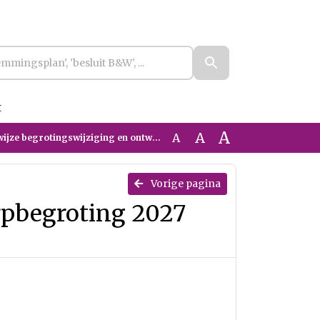
t
A
A
A
egrotingswijziging en ontwerpbegroting 2027 BSOB
Vorige pagina
rpbegroting 2027