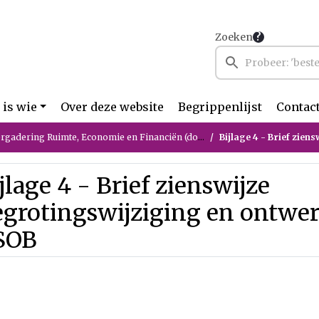
Zoeken
 is wie
Over deze website
Begrippenlijst
Contac
ing Ruimte, Economie en Financiën (donderdag 18 juni 2026)
Bijlage 4 - Brief zienswijze b
jlage 4 - Brief zienswijze
egrotingswijziging en ontwe
SOB