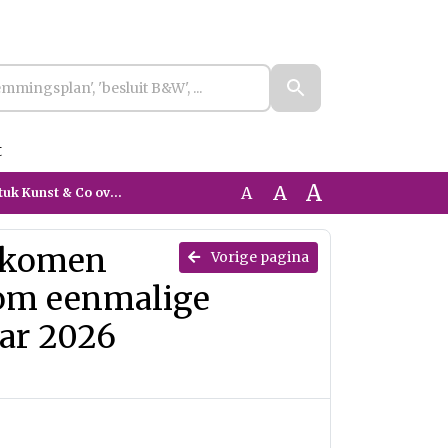
t
A
A
A
 & Co voor het jaar 2026 (geanonimiseerd)
gekomen
Vorige pagina
 om eenmalige
aar 2026