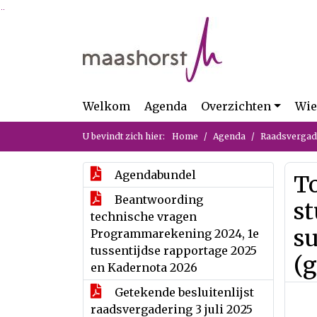
Ga naar de inhoud van deze pagina
Ga naar het zoeken
Ga naar het menu
Welkom
Agenda
Overzichten
Wie
U bevindt zich hier:
Home
Agenda
Raadsvergade
Agendabundel
T
Beantwoording
s
technische vragen
su
Programmarekening 2024, 1e
tussentijdse rapportage 2025
(
en Kadernota 2026
Getekende besluitenlijst
raadsvergadering 3 juli 2025