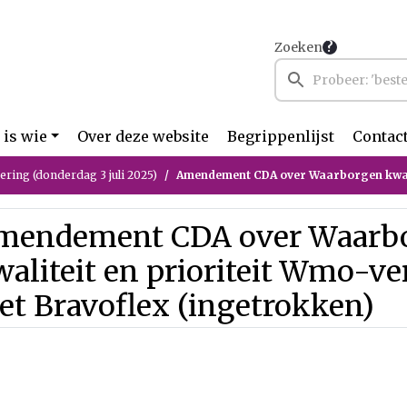
Zoeken
 is wie
Over deze website
Begrippenlijst
Contac
ring (donderdag 3 juli 2025)
Amendement CDA over Waarborgen kwaliteit en prioriteit Wmo-vervoer bij inte
mendement CDA over Waarb
aliteit en prioriteit Wmo-ver
t Bravoflex (ingetrokken)