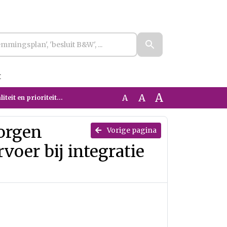
t
A
A
A
gratie met Bravoflex (ingetrokken)
orgen
Vorige pagina
voer bij integratie