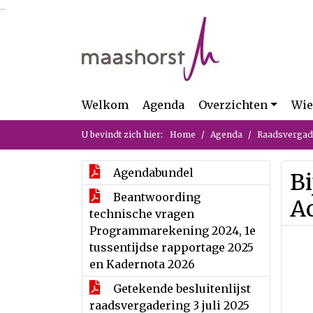
Ga naar de inhoud van deze pagina
Ga naar het zoeken
Ga naar het menu
Welkom
Agenda
Overzichten
Wie
U bevindt zich hier:
Home
Agenda
Raadsvergade
Agendabundel
Bi
Beantwoording
Ac
technische vragen
Programmarekening 2024, 1e
tussentijdse rapportage 2025
en Kadernota 2026
Getekende besluitenlijst
raadsvergadering 3 juli 2025