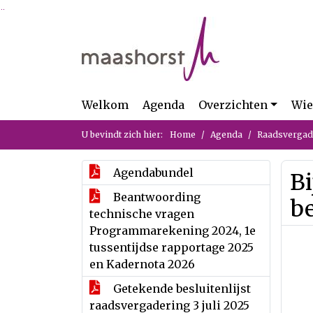
Ga naar de inhoud van deze pagina
Ga naar het zoeken
Ga naar het menu
Welkom
Agenda
Overzichten
Wie
U bevindt zich hier:
Home
Agenda
Raadsvergade
Agendabundel
Bi
Beantwoording
be
technische vragen
Programmarekening 2024, 1e
tussentijdse rapportage 2025
en Kadernota 2026
Getekende besluitenlijst
raadsvergadering 3 juli 2025