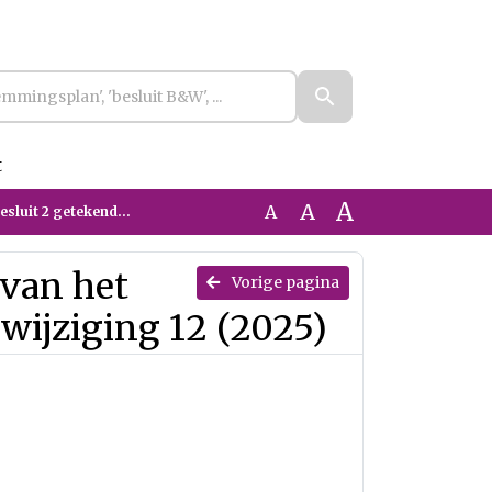
t
A
A
A
grotingswijziging 12 (2025)
 van het
Vorige pagina
wijziging 12 (2025)