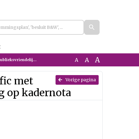
t
A
A
A
e toelichting op kadernota
afic met
Vorige pagina
ng op kadernota