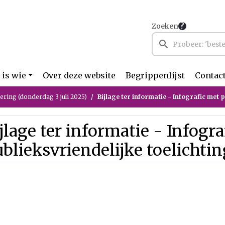
Zoeken
 is wie
Over deze website
Begrippenlijst
Contac
ring (donderdag 3 juli 2025)
Bijlage ter informatie - Infografic met publieksvriendelijk
jlage ter informatie - Infogr
blieksvriendelijke toelichti