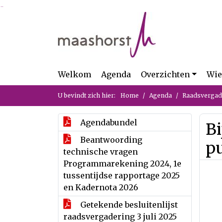
Ga naar de inhoud van deze pagina
Ga naar het zoeken
Ga naar het menu
Welkom
Agenda
Overzichten
Wie
U bevindt zich hier:
Home
Agenda
Raadsvergade
Agendabundel
Bi
Beantwoording
pu
technische vragen
Programmarekening 2024, 1e
tussentijdse rapportage 2025
en Kadernota 2026
Getekende besluitenlijst
raadsvergadering 3 juli 2025