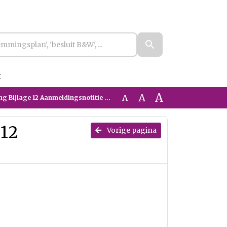
t
A
A
A
ng Bijlage 12 Aanmeldingsnotitie mer
 12
Vorige pagina