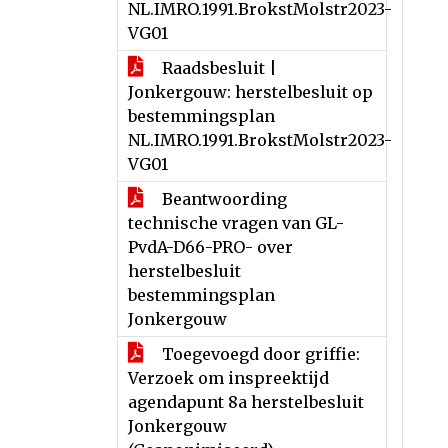
NL.IMRO.1991.BrokstMolstr2023-
VG01
Raadsbesluit |
Jonkergouw: herstelbesluit op
bestemmingsplan
NL.IMRO.1991.BrokstMolstr2023-
VG01
Beantwoording
technische vragen van GL-
PvdA-D66-PRO- over
herstelbesluit
bestemmingsplan
Jonkergouw
Toegevoegd door griffie:
Verzoek om inspreektijd
agendapunt 8a herstelbesluit
Jonkergouw