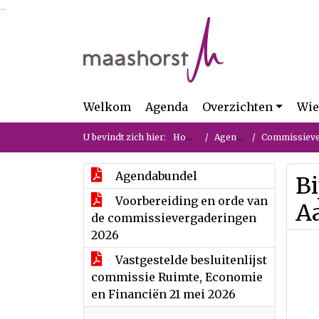
Ga naar de inhoud van deze pagina
Ga naar het zoeken
Ga naar het menu
Welkom
Agenda
Overzichten
Wie
U bevindt zich hier:
Home
Agenda
Commissievergade
Agendabundel
Bi
Voorbereiding en orde van
A
de commissievergaderingen
2026
Vastgestelde besluitenlijst
commissie Ruimte, Economie
en Financiën 21 mei 2026