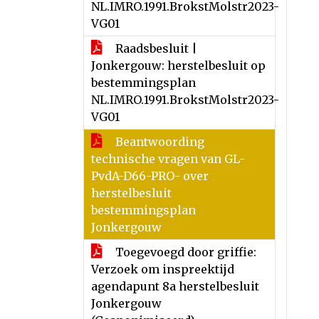
NL.IMRO.1991.BrokstMolstr2023-
VG01
Raadsbesluit |
Jonkergouw: herstelbesluit op
bestemmingsplan
NL.IMRO.1991.BrokstMolstr2023-
VG01
Beantwoording
technische vragen van GL-
PvdA-D66-PRO- over
herstelbesluit
bestemmingsplan
Jonkergouw
Toegevoegd door griffie:
Verzoek om inspreektijd
agendapunt 8a herstelbesluit
Jonkergouw