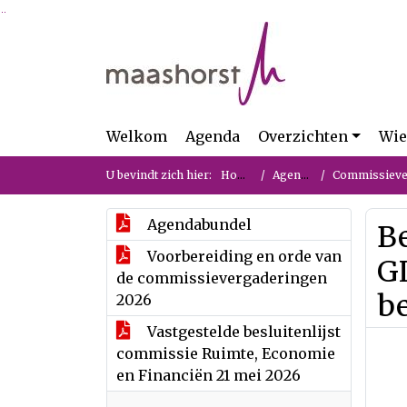
Ga naar de inhoud van deze pagina
Ga naar het zoeken
Ga naar het menu
Welkom
Agenda
Overzichten
Wie
U bevindt zich hier:
Home
Agenda
Commissievergade
Agendabundel
B
Voorbereiding en orde van
G
de commissievergaderingen
b
2026
Vastgestelde besluitenlijst
commissie Ruimte, Economie
en Financiën 21 mei 2026