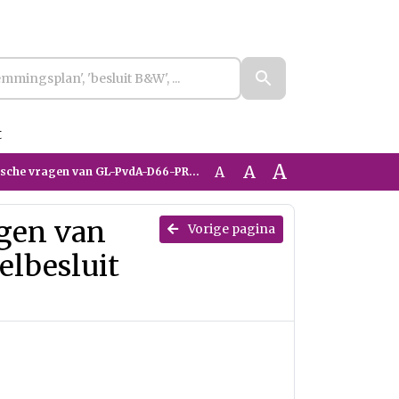
t
A
A
A
PvdA-D66-PRO- over herstelbesluit bestemmingsplan Jonkergouw
gen van
Vorige pagina
lbesluit