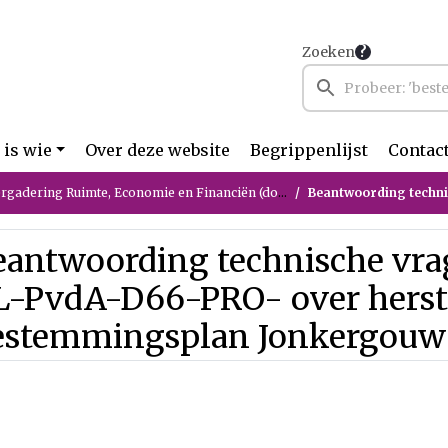
Zoeken
 is wie
Over deze website
Begrippenlijst
Contac
ring Ruimte, Economie en Financiën (donderdag 21 mei 2026)
Beantwoording technische vragen van GL-
eantwoording technische vra
L-PvdA-D66-PRO- over herste
estemmingsplan Jonkergouw