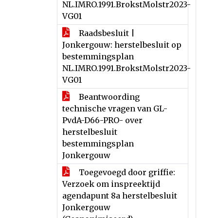
NL.IMRO.1991.BrokstMolstr2023-
VG01
Raadsbesluit |
Jonkergouw: herstelbesluit op
bestemmingsplan
NL.IMRO.1991.BrokstMolstr2023-
VG01
Beantwoording
technische vragen van GL-
PvdA-D66-PRO- over
herstelbesluit
bestemmingsplan
Jonkergouw
Toegevoegd door griffie:
Verzoek om inspreektijd
agendapunt 8a herstelbesluit
Jonkergouw