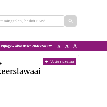
t
A
A
A
age 4 Akoestisch onderzoek wegverkeerslawaai
4
Vorige pagina
eerslawaai