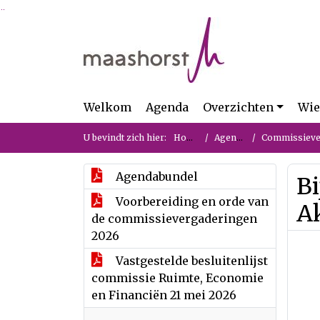
Ga naar de inhoud van deze pagina
Ga naar het zoeken
Ga naar het menu
Welkom
Agenda
Overzichten
Wie
U bevindt zich hier:
Home
Agenda
Commissievergade
Agendabundel
Bi
Voorbereiding en orde van
A
de commissievergaderingen
2026
Vastgestelde besluitenlijst
commissie Ruimte, Economie
en Financiën 21 mei 2026