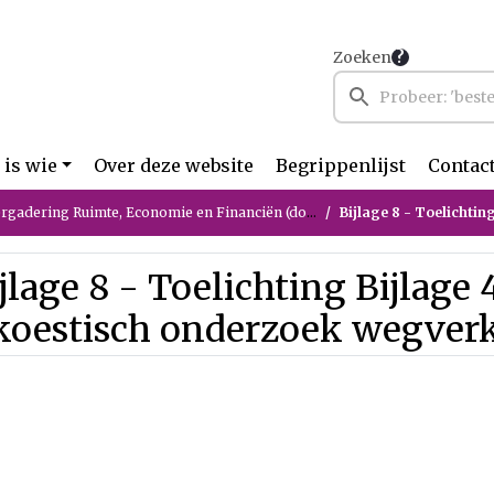
Zoeken
 is wie
Over deze website
Begrippenlijst
Contac
ring Ruimte, Economie en Financiën (donderdag 21 mei 2026)
Bijlage 8 - Toelichting Bijl
jlage 8 - Toelichting Bijlage 
koestisch onderzoek wegverk