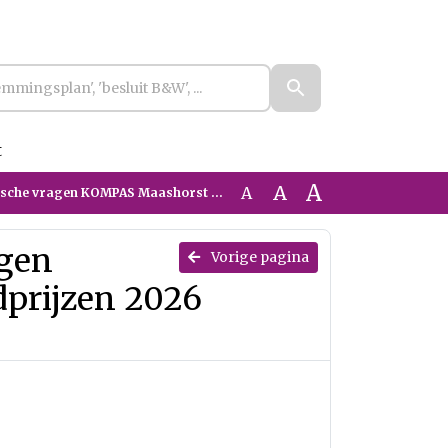
t
A
A
A
KOMPAS Maashorst over Grondprijzen 2026 Bouwkavels
agen
Vorige pagina
prijzen 2026