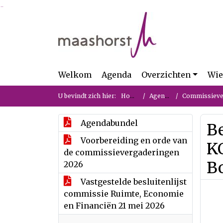
Ga naar de inhoud van deze pagina
Ga naar het zoeken
Ga naar het menu
Welkom
Agenda
Overzichten
Wie
U bevindt zich hier:
Home
Agenda
Commissievergade
Agendabundel
B
Voorbereiding en orde van
K
de commissievergaderingen
B
2026
Vastgestelde besluitenlijst
commissie Ruimte, Economie
en Financiën 21 mei 2026