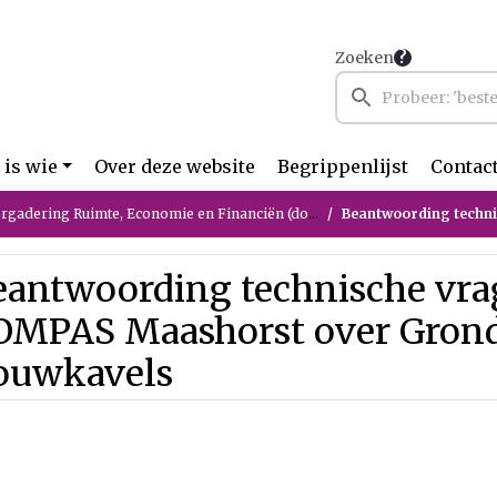
Zoeken
 is wie
Over deze website
Begrippenlijst
Contac
ring Ruimte, Economie en Financiën (donderdag 21 mei 2026)
Beantwoording technische vragen 
eantwoording technische vr
OMPAS Maashorst over Grond
ouwkavels