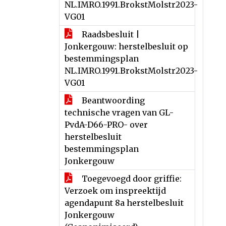
NL.IMRO.1991.BrokstMolstr2023-
VG01
Raadsbesluit |
Jonkergouw: herstelbesluit op
bestemmingsplan
NL.IMRO.1991.BrokstMolstr2023-
VG01
Beantwoording
technische vragen van GL-
PvdA-D66-PRO- over
herstelbesluit
bestemmingsplan
Jonkergouw
Toegevoegd door griffie:
Verzoek om inspreektijd
agendapunt 8a herstelbesluit
Jonkergouw