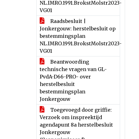
NL.IMRO.1991.BrokstMolstr2023-
VG01
Raadsbesluit |
Jonkergouw: herstelbesluit op
bestemmingsplan
NL.IMRO.1991.BrokstMolstr2023-
VG01
Beantwoording
technische vragen van GL-
PvdA-D66-PRO- over
herstelbesluit
bestemmingsplan
Jonkergouw
Toegevoegd door griffie:
Verzoek om inspreektijd
agendapunt 8a herstelbesluit
Jonkergouw