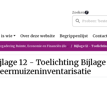
Zoeken
 is wie
Over deze website
Begrippenlijst
Contac
ring Ruimte, Economie en Financiën (donderdag 21 mei 2026)
Bijlage 12 - Toelichtin
jlage 12 - Toelichting Bijlage
leermuizeninventarisatie