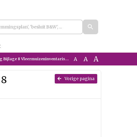
t
A
A
A
g Bijlage 8 Vleermuizeninventarisatie
 8
Vorige pagina