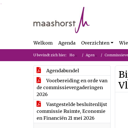
Ga naar de inhoud van deze pagina
Ga naar het zoeken
Ga naar het menu
Welkom
Agenda
Overzichten
Wie
U bevindt zich hier:
Home
Agenda
Commissievergade
Agendabundel
Bi
Voorbereiding en orde van
V
de commissievergaderingen
2026
Vastgestelde besluitenlijst
commissie Ruimte, Economie
en Financiën 21 mei 2026