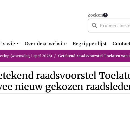
Zoeken
 is wie
Over deze website
Begrippenlijst
Contac
ring (woensdag 1 april 2026)
Getekend raadsvoorstel Toelaten van twee nie
tekend raadsvoorstel Toelat
wee nieuw gekozen raadslede