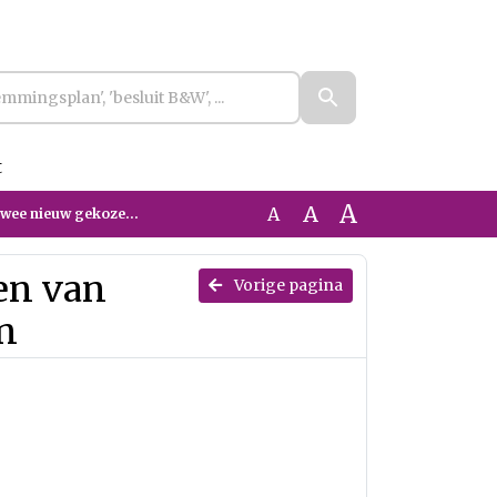
t
A
A
A
uw gekozen raadsleden
en van
Vorige pagina
n