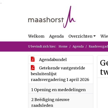
Ga naar de inhoud van deze pagina
Ga naar het zoeken
Ga naar het menu
Welkom
Agenda
Overzichten
Wie
U bevindt zich hier:
Home
Agenda
Raadsvergade
Agendabundel
Ge
Getekende vastgestelde
t
besluitenlijst
raadsvergadering 1 april 2026
1 Opening en mededelingen
2 Beëdiging nieuwe
raadsleden