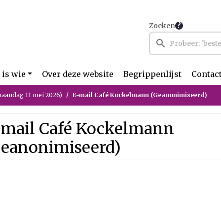
Zoeken
 is wie
Over deze website
Begrippenlijst
Contac
aandag 11 mei 2026)
E-mail Café Kockelmann (Geanonimiseerd)
-mail Café Kockelmann
Geanonimiseerd)