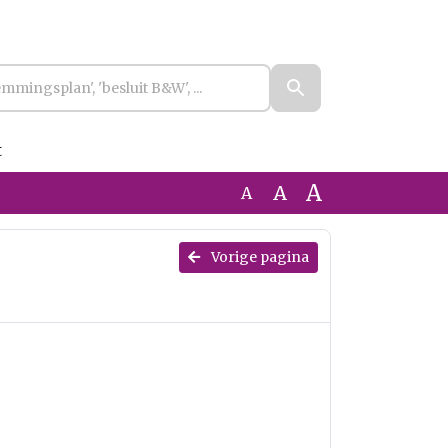
t
A
A
A
Vorige pagina