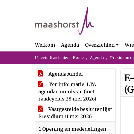
Ga naar de inhoud van deze pagina
Ga naar het zoeken
Ga naar het menu
Welkom
Agenda
Overzichten
Wie
U bevindt zich hier:
Home
Agenda
Presidium (m
Agendabundel
E
Ter informatie: LTA
(
agendacommissie (met
raadcyclus 28 mei 2026)
Vastgestelde besluitenlijst
Presidium 11 mei 2026
1 Opening en mededelingen