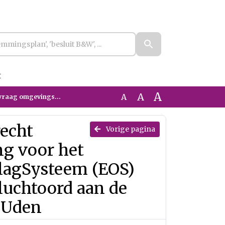
t
A
A
A
nepark Vluchtoord aan de Lange Goorstraat (Osseweg) te Uden
recht
Vorige pagina
g voor het
lagSysteem (EOS)
luchtoord aan de
e Uden