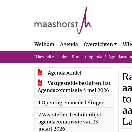
Ga naar de inhoud van deze pagina
Ga naar het zoeken
Ga naar het menu
Welkom
Agenda
Overzichten
Wie
U bevindt zich hier:
Home
Agenda
Agendacommi
Agendabundel
Ra
Vastgestelde besluitenlijst
a
Agendacommissie 4 mei 2026
t
1 Opening en mededelingen
a
2 Vaststellen besluitenlijst
L
agendacommissie van 23
maart 2026