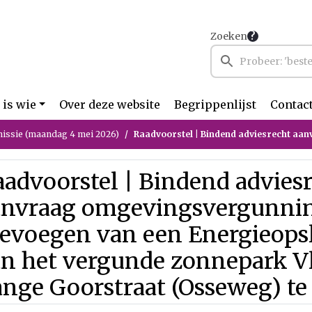
Zoeken
 is wie
Over deze website
Begrippenlijst
Contac
ssie (maandag 4 mei 2026)
Raadvoorstel | Bindend adviesrecht aanvraag omgevingsvergunning voor het toevoegen van een EnergieopslagSysteem (EOS) aan het vergunde zon
advoorstel | Bindend advies
anvraag omgevingsvergunnin
oevoegen van een Energieops
an het vergunde zonnepark V
ange Goorstraat (Osseweg) t