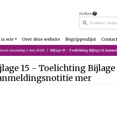
Zoeken
 is wie
Over deze website
Begrippenlijst
Contac
ssie (maandag 4 mei 2026)
Bijlage 15 - Toelichting Bijlage 12 Aanm
jlage 15 - Toelichting Bijlage
anmeldingsnotitie mer