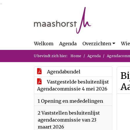
Ga naar de inhoud van deze pagina
Ga naar het zoeken
Ga naar het menu
Welkom
Agenda
Overzichten
Wie
U bevindt zich hier:
Home
Agenda
Agendacommi
Agendabundel
Bi
Vastgestelde besluitenlijst
A
Agendacommissie 4 mei 2026
1 Opening en mededelingen
2 Vaststellen besluitenlijst
agendacommissie van 23
maart 2026