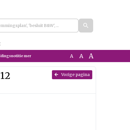
t
A
A
A
eldingsnotitie mer
 12
Vorige pagina