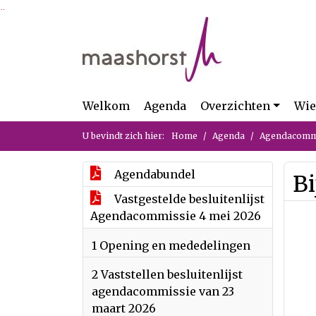
Ga naar de inhoud van deze pagina
Ga naar het zoeken
Ga naar het menu
Welkom
Agenda
Overzichten
Wie
U bevindt zich hier:
Home
Agenda
Agendacommi
Agendabundel
Bi
Vastgestelde besluitenlijst
Agendacommissie 4 mei 2026
1 Opening en mededelingen
2 Vaststellen besluitenlijst
agendacommissie van 23
maart 2026