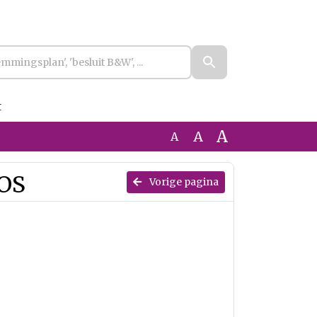
t
A
A
A
EOS
Vorige pagina