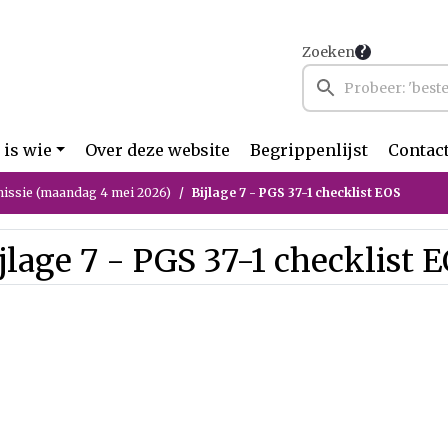
Zoeken
 is wie
Over deze website
Begrippenlijst
Contac
ssie (maandag 4 mei 2026)
Bijlage 7 - PGS 37-1 checklist EOS
jlage 7 - PGS 37-1 checklist 