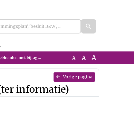
t
A
A
A
t bijlage (ter informatie)
Vorige pagina
ter informatie)