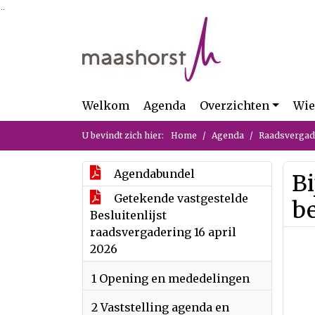
Ga naar de inhoud van deze pagina
Ga naar het zoeken
Ga naar het menu
Welkom
Agenda
Overzichten
Wie
U bevindt zich hier:
Home
Agenda
Raadsvergade
Agendabundel
Bi
Getekende vastgestelde
be
Besluitenlijst
raadsvergadering 16 april
2026
1 Opening en mededelingen
2 Vaststelling agenda en