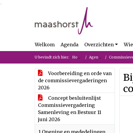
Ga naar de inhoud van deze pagina
Ga naar het zoeken
Ga naar het menu
Welkom
Agenda
Overzichten
Wie
U bevindt zich hier:
Home
Agenda
Commissievergad
Voorbereiding en orde van
Bi
de commissievergaderingen
c
2026
Concept besluitenlijst
Commissievergadering
Samenleving en Bestuur 11
juni 2026
1 Opening en mededelingen