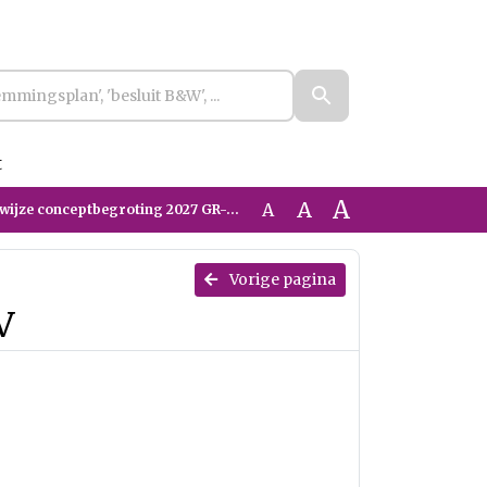
t
A
A
A
swijze conceptbegroting 2027 GR-KCV
Vorige pagina
V