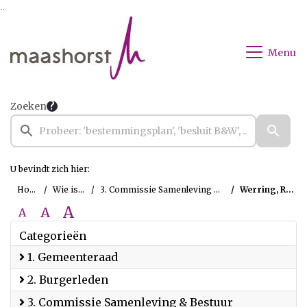
Ga naar de inhoud van deze pagina
Ga naar het zoeken
Ga naar het menu
Menu
Zoeken
U bevindt zich hier:
Home
Wie is wie
3. Commissie Samenleving & Bestuur
Werring, Roland
A
A
A
Categorieën
1. Gemeenteraad
2. Burgerleden
3. Commissie Samenleving & Bestuur