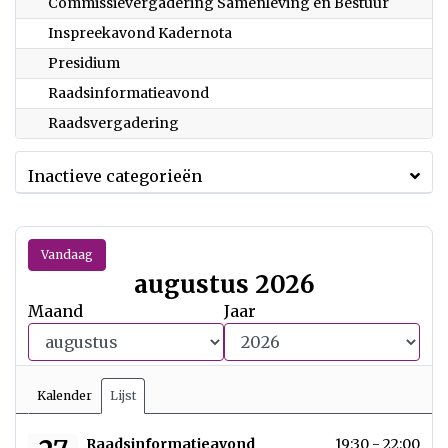
Commissievergadering Samenleving en Bestuur
Inspreekavond Kadernota
Presidium
Raadsinformatieavond
Raadsvergadering
Inactieve categorieën
Vandaag
augustus 2026
Maand
Jaar
Kalender
Lijst
donderdag 27 augustus 2026
Raadsinformatieavond
19:30 - 22:00