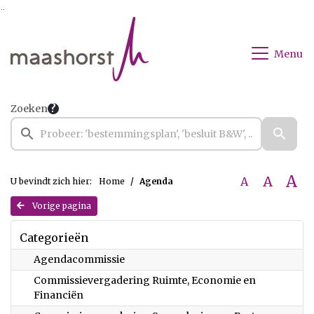
Ga naar de inhoud van deze pagina
Ga naar het zoeken
Ga naar het menu
Menu
Zoeken
A
A
A
U bevindt zich hier:
Home
Agenda
Vorige pagina
Categorieën
Agendacommissie
Commissievergadering Ruimte, Economie en
Financiën