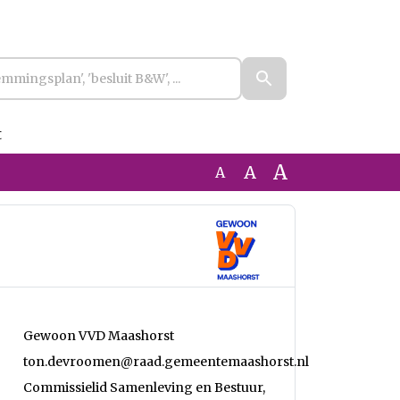
t
A
A
A
Gewoon VVD Maashorst
ton.devroomen@raad.gemeentemaashorst.nl
Commissielid Samenleving en Bestuur,