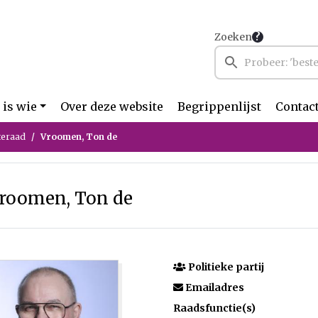
Zoeken
 is wie
Over deze website
Begrippenlijst
Contac
teraad
Vroomen, Ton de
roomen, Ton de
Politieke partij
Emailadres
Raadsfunctie(s)