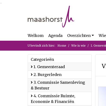
Ga naar de inhoud van deze pagina
Ga naar het zoeken
Ga naar het menu
Welkom
Agenda
Overzichten
Wie
U bevindt zich hier:
Home
Wie is wie
1. Gemeen
Categorieën
V
1. Gemeenteraad
2. Burgerleden
3. Commissie Samenleving
& Bestuur
4. Commissie Ruimte,
Economie & Financiën