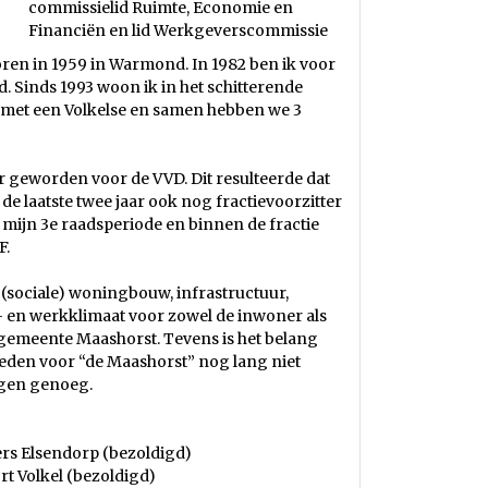
commissielid Ruimte, Economie en
Financiën en lid Werkgeverscommissie
ren in 1959 in Warmond. In 1982 ben ik voor
. Sinds 1993 woon ik in het schitterende
9 met een Volkelse en samen hebben we 3
ver geworden voor de VVD. Dit resulteerde dat
 de laatste twee jaar ook nog fractievoorzitter
 mijn 3e raadsperiode en binnen de fractie
F.
 (sociale) woningbouw, infrastructuur,
- en werkklimaat voor zowel de inwoner als
gemeente Maashorst. Tevens is het belang
eden voor “de Maashorst” nog lang niet
ngen genoeg.
rs Elsendorp (bezoldigd)
t Volkel (bezoldigd)