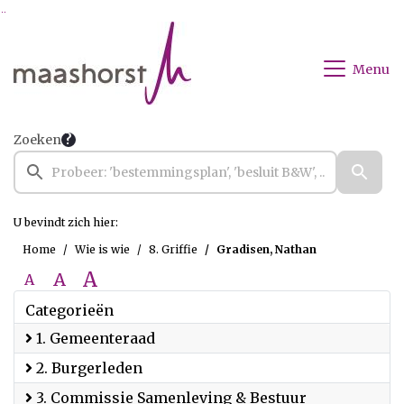
Ga naar de inhoud van deze pagina
Ga naar het zoeken
Ga naar het menu
Menu
Zoeken
U bevindt zich hier:
Home
Wie is wie
8. Griffie
Gradisen, Nathan
A
A
A
Categorieën
1. Gemeenteraad
2. Burgerleden
3. Commissie Samenleving & Bestuur