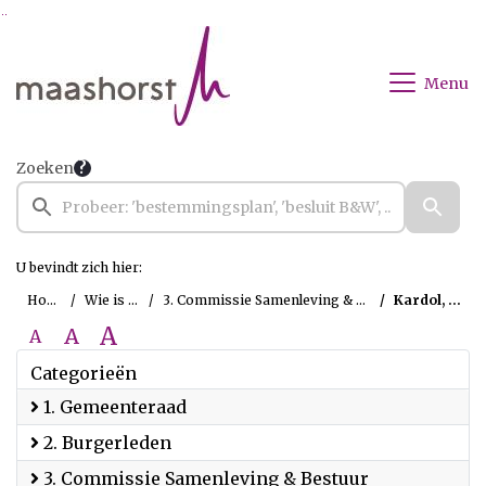
Ga naar de inhoud van deze pagina
Ga naar het zoeken
Ga naar het menu
Menu
Zoeken
U bevindt zich hier:
Home
Wie is wie
3. Commissie Samenleving & Bestuur
Kardol, Tinie
A
A
A
Categorieën
1. Gemeenteraad
2. Burgerleden
3. Commissie Samenleving & Bestuur