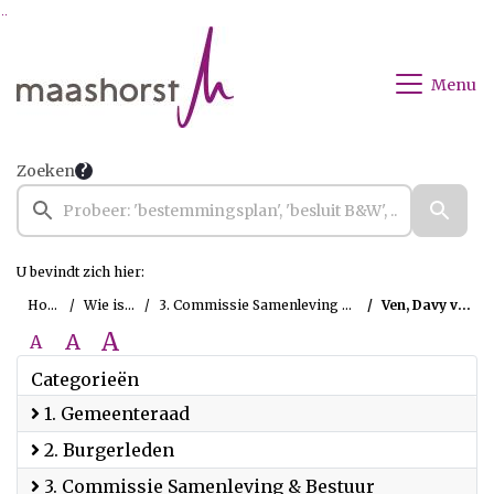
Ga naar de inhoud van deze pagina
Ga naar het zoeken
Ga naar het menu
Menu
Zoeken
U bevindt zich hier:
Home
Wie is wie
3. Commissie Samenleving & Bestuur
Ven, Davy van der
A
A
A
Categorieën
1. Gemeenteraad
2. Burgerleden
3. Commissie Samenleving & Bestuur