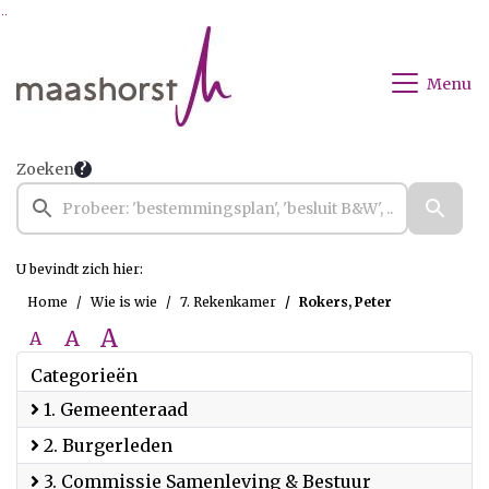
Ga naar de inhoud van deze pagina
Ga naar het zoeken
Ga naar het menu
Menu
Zoeken
U bevindt zich hier:
Home
Wie is wie
7. Rekenkamer
Rokers, Peter
A
A
A
Categorieën
1. Gemeenteraad
2. Burgerleden
3. Commissie Samenleving & Bestuur