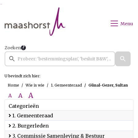
Ga naar de inhoud van deze pagina
Ga naar het zoeken
Ga naar het menu
Menu
Zoeken
U bevindt zich hier:
Home
Wie is wie
1. Gemeenteraad
Günal-Gezer, Sultan
A
A
A
Categorieën
1. Gemeenteraad
2. Burgerleden
3. Commissie Samenleving & Bestuur