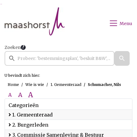
Ga naar de inhoud van deze pagina
Ga naar het zoeken
Ga naar het menu
Menu
Zoeken
U bevindt zich hier:
Home
Wie is wie
1. Gemeenteraad
Schumacher, Nils
A
A
A
Categorieën
1. Gemeenteraad
2. Burgerleden
3. Commissie Samenleving & Bestuur