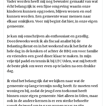
Vader worden heeft mij nog bewuster gemaakt van wat
écht belangrijk is: een fijne omgeving waarin onze
kinderen kunnen opgroeien, blijven wonen en oud
kunnen worden. Een gemeente waar mensen naar
elkaar omkijken. Voor mij begint dat hier, in onze eigen
gemeente.
Je kan mij omschrijven als enthousiast en gezellig.
Doordeweeks werk ik als fiscaal analist bij de
Belastingdienst en in het weekend sta ik het liefst de
hele dag in de keuken of achter de BBQ om voor familie
en vrienden een goed diner klaar te maken. In mijn
vrije tijd padel en tennis ik bij LTC Uden, wat mij betreft
de beste plek om weer even op te laden na een drukke
dag.
Ik vind het belangrijk dat we kijken naar wat de
gemeente op lange termijn nodig heeft. Er moeten veel
woningen bij, zodat de jeugd een toekomst heeft
binnen onze eigen gemeente. Niet alleen in Uden, maar
ook in de andere kernen is er een sterke behoefte
vanuit de jeugd om te gaan wonen waar ze zijn