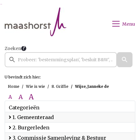
Ga naar de inhoud van deze pagina
Ga naar het zoeken
Ga naar het menu
Menu
Zoeken
U bevindt zich hier:
Home
Wie is wie
8. Griffie
Wijse, Janneke de
A
A
A
Categorieën
1. Gemeenteraad
2. Burgerleden
3. Commissie Samenleving & Bestuur