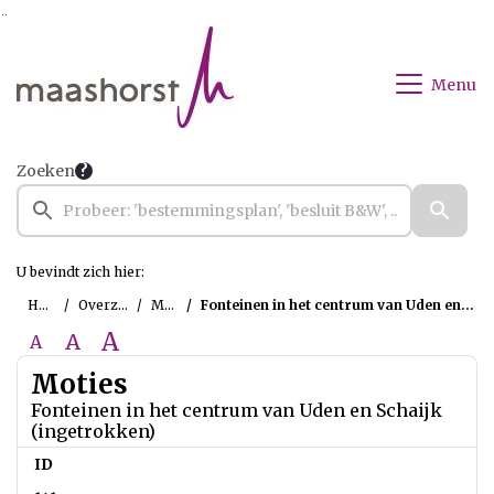
Ga naar de inhoud van deze pagina
Ga naar het zoeken
Ga naar het menu
Menu
Zoeken
U bevindt zich hier:
Home
Overzichten
Moties
Fonteinen in het centrum van Uden en Schaijk (ingetrokken)
A
A
A
Moties
Fonteinen in het centrum van Uden en Schaijk
(ingetrokken)
ID