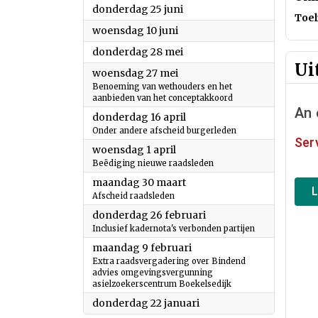
2026
donderdag 25 juni
Toel
2026
woensdag 10 juni
2026
donderdag 28 mei
Ui
2026
woensdag 27 mei
Benoeming van wethouders en het
aanbieden van het conceptakkoord
2026
donderdag 16 april
Onder andere afscheid burgerleden
2026
woensdag 1 april
Beëdiging nieuwe raadsleden
2026
maandag 30 maart
Afscheid raadsleden
2026
donderdag 26 februari
Inclusief kadernota's verbonden partijen
2026
maandag 9 februari
Extra raadsvergadering over Bindend
advies omgevingsvergunning
asielzoekerscentrum Boekelsedijk
2026
donderdag 22 januari