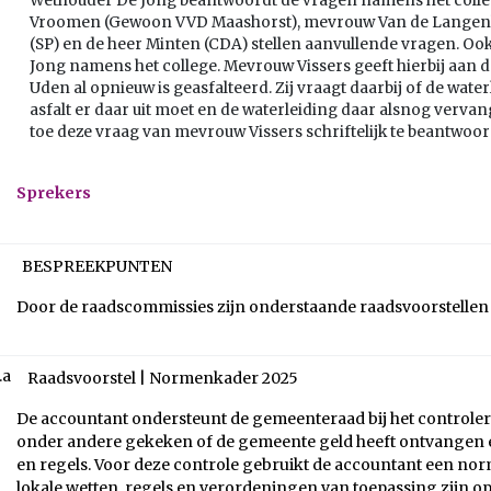
Wethouder De Jong beantwoordt de vragen namens het colleg
Vroomen (Gewoon VVD Maashorst), mevrouw Van de Langenbe
(SP) en de heer Minten (CDA) stellen aanvullende vragen. O
Jong namens het college. Mevrouw Vissers geeft hierbij aan da
Uden al opnieuw is geasfalteerd. Zij vraagt daarbij of de wate
asfalt er daar uit moet en de waterleiding daar alsnog verv
toe deze vraag van mevrouw Vissers schriftelijk te beantwoo
Sprekers
BESPREEKPUNTEN
Door de raadscommissies zijn onderstaande raadsvoorstelle
.a
Raadsvoorstel | Normenkader 2025
De accountant ondersteunt de gemeenteraad bij het controle
onder andere gekeken of de gemeente geld heeft ontvangen 
en regels. Voor deze controle gebruikt de accountant een norm
lokale wetten, regels en verordeningen van toepassing zijn op