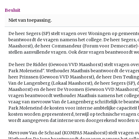
Besluit
Niet van toepassing.
De heer Segers (SP) stelt vragen over Woningen op gemeente
beantwoordt de vragen namens het college. De heer Segers
Maashorst), de heer Commandeur (Forum voor Democratie) 
stellen aanvullende vragen. Ook deze vragen beantwoordt we
De heer De Ridder (Gewoon VVD Maashorst) stelt vragen over
Park Moleneind". Wethouder Maathuis beantwoordt de vragen
heer Prinssen (Gewoon VVD Maashorst), de heer Den Teuli
Van de Langenberg (Lokaal Maashorst), de heer Segers (SP), 
Maashorst) en de heer De Vroomen (Gewoon VVD Maashorst) 
vragen beantwoordt wethouder Maathuis namens het college. 
vraag van mevrouw Van de Langenberg schriftelijk te beantwo
Park Moleneind de kosten voor interne ambtelijke capaciteit b
kosten worden gepresenteerd, terwijl op technische vragen ov
wordt aangegeven dat interne uren doorgerekend worden van
Mevrouw Van de Schraaf (KOMPAS Maashorst) stelt vragen ove