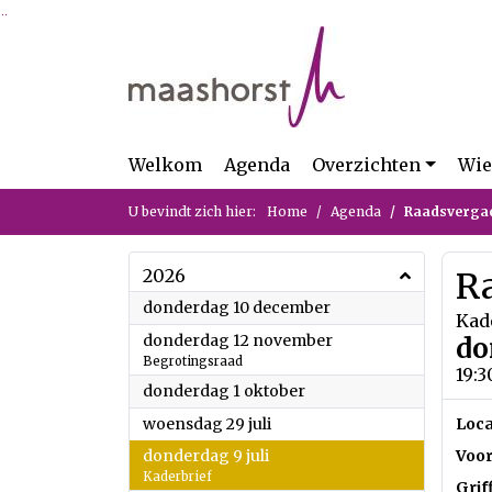
Ga naar de inhoud van deze pagina
Ga naar het zoeken
Ga naar het menu
Welkom
Agenda
Overzichten
Wie
U bevindt zich hier:
Home
Agenda
Raadsverga
2026
R
2026
donderdag 10 december
Kad
2026
donderdag 12 november
do
Begrotingsraad
19:3
2026
donderdag 1 oktober
2026
woensdag 29 juli
Loca
2026
donderdag 9 juli
Voor
Kaderbrief
Grif