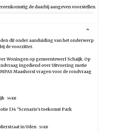
ereenkomstig de daarbij aangeven voorstellen.
elden dit onder aanduiding van het onderwerp
ij de voorzitter.
 over Woningen op gemeentewerf Schaijk. Op
ondvraag ingediend over Uitvoering motie
KOMPAS Maashorst vragen voor de rondvraag
ijk
54 KB
ie 134 "Scenario's toekomst Park
ierstraat in Uden
53 KB