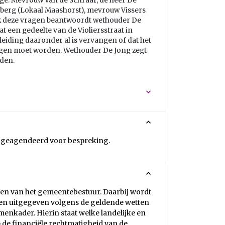
e. Mevrouw Van de Schraaf, de heer De
rg (Lokaal Maashorst), mevrouw Vissers
ok deze vragen beantwoordt wethouder De
t een gedeelte van de Violiersstraat in
rleiding daaronder al is vervangen of dat het
angen moet worden. Wethouder De Jong zegt
rden.
n geagendeerd voor bespreking.
ren van het gemeentebestuur. Daarbij wordt
en uitgegeven volgens de geldende wetten
enkader. Hierin staat welke landelijke en
 de financiële rechtmatigheid van de