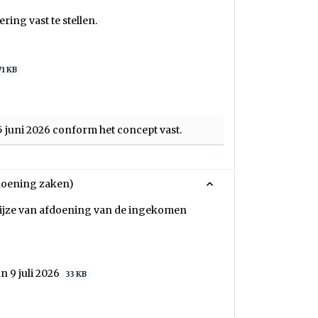
ing vast te stellen.
71 KB
25 juni 2026 conform het concept vast.
doening zaken)
wijze van afdoening van de ingekomen
 9 juli 2026
33 KB