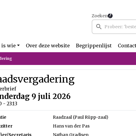
Zoeken
 is wie
Over deze website
Begrippenlijst
Contac
dering
aadsvergadering
erbrief
nderdag 9 juli 2026
0 - 23:13
tie
Raadzaal (Paul Rüpp-zaal)
zitter
Hans van der Pas
fier/Secretaris
Nathan Gradisen