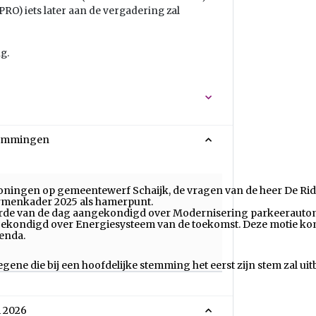
RO) iets later aan de vergadering zal
g.
stemmingen
 Woningen op gemeentewerf Schaijk, de vragen van de heer De R
ormenkader 2025 als hamerpunt.
de van de dag aangekondigd over Modernisering parkeerautoma
ekondigd over Energiesysteem van de toekomst. Deze motie kom
genda.
gene die bij een hoofdelijke stemming het eerst zijn stem zal ui
i 2026