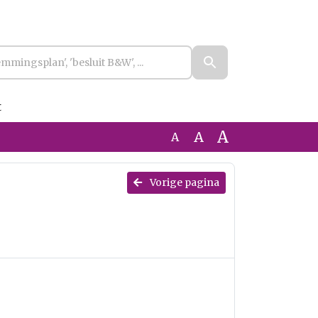
t
A
A
A
Vorige pagina