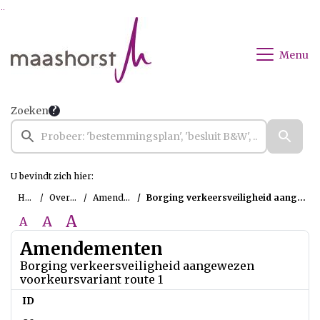
Ga naar de inhoud van deze pagina
Ga naar het zoeken
Ga naar het menu
Menu
Zoeken
U bevindt zich hier:
Home
Overzichten
Amendementen
Borging verkeersveiligheid aangewezen voorkeursvariant route 1
A
A
A
Amendementen
Borging verkeersveiligheid aangewezen
voorkeursvariant route 1
ID