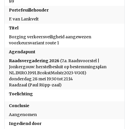
89
Portefeuillehouder
F. van Lankvelt
Titel
Borging verkeersveiligheid aangewezen
voorkeursvariant route 1
Agendapunt
Raadsvergadering 2026
(7.a. Raadsvoorstel |
Jonkergouw: herstelbesluit op bestemmingsplan
NL.IMRO.1991.BrokstMolstr2023-VG01)
donderdag 28 mei 19:30 tot 21:14
Raadzaal (Paul Rüpp-zaal)
Toelichting
Conclusie
Aangenomen
Ingediend door