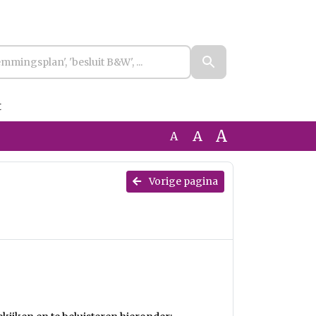
t
A
A
A
Vorige pagina