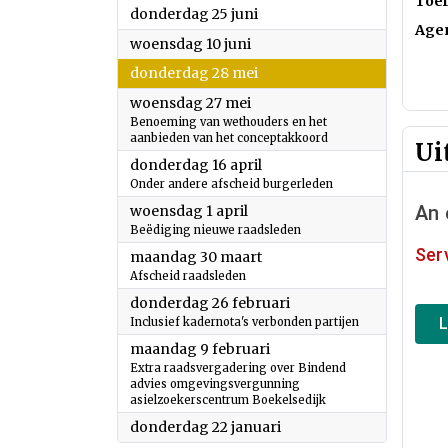
Toel
2026
donderdag 25 juni
Age
2026
woensdag 10 juni
2026
donderdag 28 mei
2026
woensdag 27 mei
Benoeming van wethouders en het
aanbieden van het conceptakkoord
Ui
2026
donderdag 16 april
Onder andere afscheid burgerleden
2026
woensdag 1 april
Beëdiging nieuwe raadsleden
2026
maandag 30 maart
Afscheid raadsleden
2026
donderdag 26 februari
Inclusief kadernota's verbonden partijen
2026
maandag 9 februari
Extra raadsvergadering over Bindend
advies omgevingsvergunning
asielzoekerscentrum Boekelsedijk
2026
donderdag 22 januari