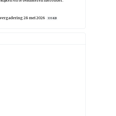
ekijken en te beluisteren hieronder:
dsvergadering 28 mei 2026
335 KB