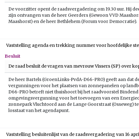
De voorzitter opent de raadsvergadering om 19.30 uur. Hij de
zijn ontvangen van de heer Geerders (Gewoon VVD Maashors
Maashorst) en de heer Bethlehem (Forum voor Democratie).
Vaststelling agenda en trekking nummer voor hoofdelijke 
Besluit
De raad besluit de vragen van mevrouw Vissers (SP) over k
De heer Bartels (GroenLinks-PvdA-D66-PRO) geeft aan dat de
vergunningen voor het plaatsen van zonnepanelen op landb
D66-PRO betreft niet thuishoort bij het raadvoorstel Binden
omgevingsvergunning voor het toevoegen van een Energieo
zonnepark Vluchtoord aan de Lange Goorstraat (Osseweg) te
losstaat van het agendapunt.
Vaststelling besluitenlijst van de raadsvergadering van 16 apr