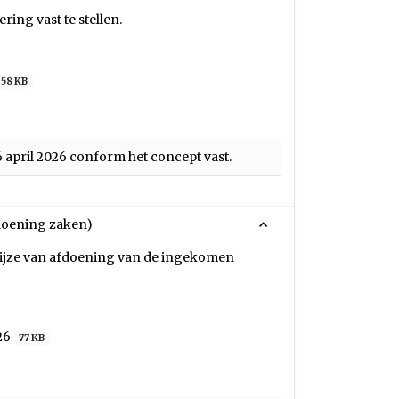
ing vast te stellen.
58 KB
6 april 2026 conform het concept vast.
doening zaken)
wijze van afdoening van de ingekomen
26
77 KB