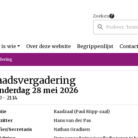
Zoeken
 is wie
Over deze website
Begrippenlijst
Contac
dering
aadsvergadering
nderdag 28 mei 2026
0 - 21:14
tie
Raadzaal (Paul Rüpp-zaal)
zitter
Hans van der Pas
fier/Secretaris
Nathan Gradisen