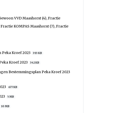
 Gewoon VVD Maashorst (4), Fractie
 Fractie KOMPAS Maashorst (7), Fractie
n Peka Kroef 2023
393 KB
 Peka Kroef 2023
342 KB
gingen Bestemmingsplan Peka Kroef 2023
2023
677 KB
2023
5 MB
10 MB