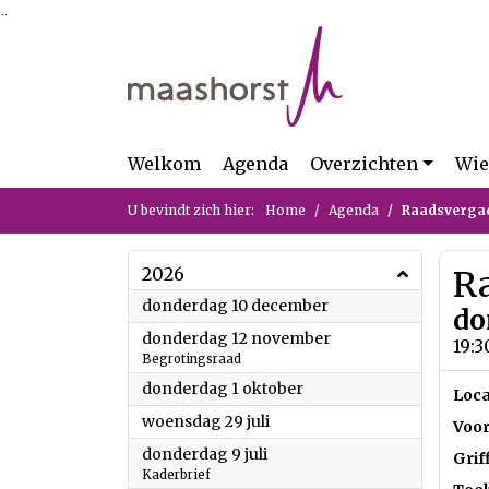
Ga naar de inhoud van deze pagina
Ga naar het zoeken
Ga naar het menu
Welkom
Agenda
Overzichten
Wie
U bevindt zich hier:
Home
Agenda
Raadsverga
2026
R
2026
donderdag 10 december
do
2026
donderdag 12 november
19:3
Begrotingsraad
2026
donderdag 1 oktober
Loca
2026
woensdag 29 juli
Voor
2026
donderdag 9 juli
Grif
Kaderbrief