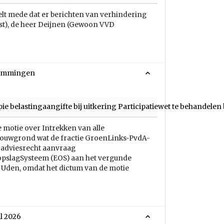
elt mede dat er berichten van verhindering
t), de heer Deijnen (Gewoon VVD
stemmingen
opie belastingaangifte bij uitkering Participatiewet te behand
 motie over Intrekken van alle
ouwgrond wat de fractie GroenLinks-PvdA-
d adviesrecht aanvraag
pslagSysteem (EOS) aan het vergunde
 Uden, omdat het dictum van de motie
il 2026