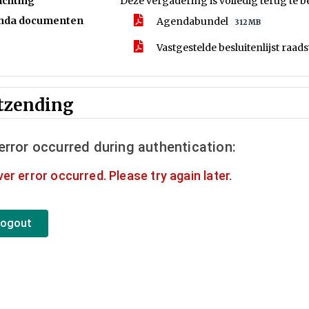
ichting
Deze vergadering is volledig terug te b
nda documenten
Agendabundel
312 MB
Vastgestelde besluitenlijst raa
tzending