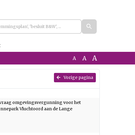
t
A
A
A
Vorige pagina
aanvraag omgevingsvergunning voor het
onnepark Vluchtoord aan de Lange