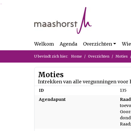
Ga naar de inhoud van deze pagina
Ga naar het zoeken
Ga naar het menu
Welkom
Agenda
Overzichten
Wie
U bevindt zich hier:
Home
Overzichten
Moties
Moties
Intrekken van alle vergunningen voor
ID
135
Agendapunt
Raad
toev
Goors
donde
Raadz