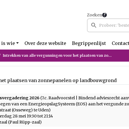
Zoeken
 is wie
Over deze website
Begrippenlijst
Contac
Intrekken van alle vergunningen voor het plaatsen van zonnepanelen op landbouwgrond
 het plaatsen van zonnepanelen op landbouwgrond
svergadering 2026
(7.c. Raadvoorstel | Bindend adviesrecht 
oegen van een EnergieopslagSysteem (EOS) aan het vergunde z
traat (Osseweg) te Uden)
rdag 28 mei 19:30 tot 21:14
aal (Paul Rüpp-zaal)