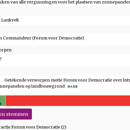
kken van alle vergunningen voor het plaatsen van zonnepanel
n Lankvelt
n Commandeur (Forum voor Democratie)
orpen
F
Getekende verworpen motie Forum voor Democratie over lntr
nnepanelen op landbouwgrond
144 KB
r
on stemmen
ractie Forum voor Democratie (2)