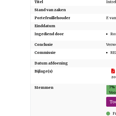
Titel
Intre
Stand van zaken
Portefeuillehouder
F. va
Einddatum
Ingediend door
Ro
Conclusie
Verw
Commissie
RE
Datum afdoening
Bijlage(s)
zo
7%
Stemmen
Voo
To
F