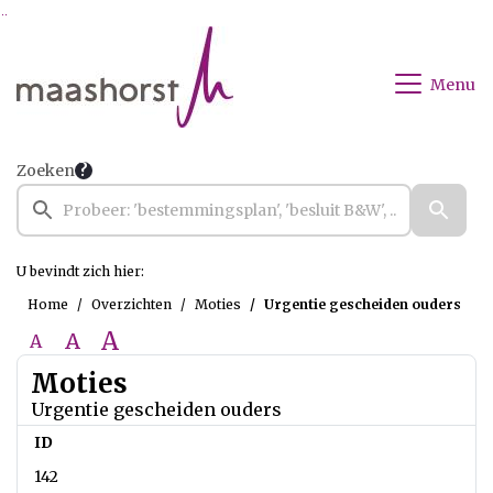
Ga naar de inhoud van deze pagina
Ga naar het zoeken
Ga naar het menu
Menu
Zoeken
U bevindt zich hier:
Home
Overzichten
Moties
Urgentie gescheiden ouders
A
A
A
Moties
Urgentie gescheiden ouders
ID
142