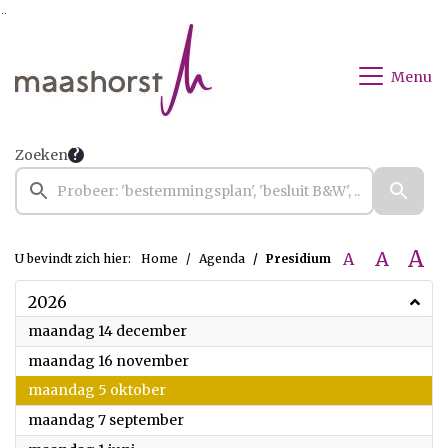
Ga naar de inhoud van deze pagina
Ga naar het zoeken
Ga naar het menu
Menu
Zoeken
A
A
A
U bevindt zich hier:
Home
Agenda
Presidium
2026
2026
maandag 14 december
2026
maandag 16 november
2026
maandag 5 oktober
2026
maandag 7 september