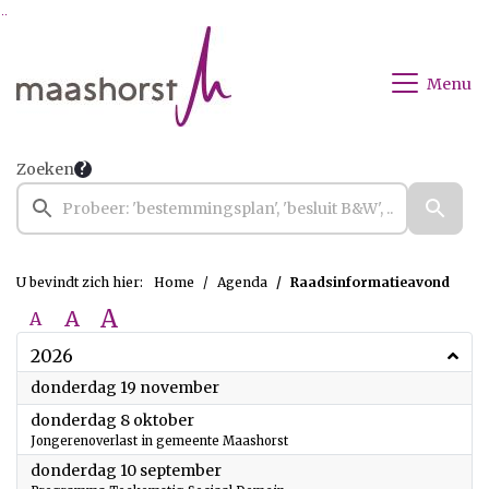
Ga naar de inhoud van deze pagina
Ga naar het zoeken
Ga naar het menu
Menu
Zoeken
U bevindt zich hier:
Home
Agenda
Raadsinformatieavond
A
A
A
2026
2026
donderdag 19 november
2026
donderdag 8 oktober
Jongerenoverlast in gemeente Maashorst
2026
donderdag 10 september