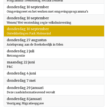
Programma Toekomstig Sociaal Domein
2026
donderdag 10 september
Omgevingswet en het werken met omgevingsprogramma’s
2026
donderdag 10 september
Wonen/ Wet versterking regie volkshuisvesting
2026
donderdag 10 september
Ontwikkelingen Park Moleneind
2026
donderdag 27 augustus
Asielopvang aan de Boekelsedijk in Uden
2026
donderdag 2 juli
Netcongestie
2026
maandag 22 juni
P&C
2026
donderdag 4 juni
2026
donderdag 7 mei
2026
donderdag 29 januari
Deze raadsinformatieavond vervalt
2026
donderdag 8 januari
Voortgang Migratieopgave