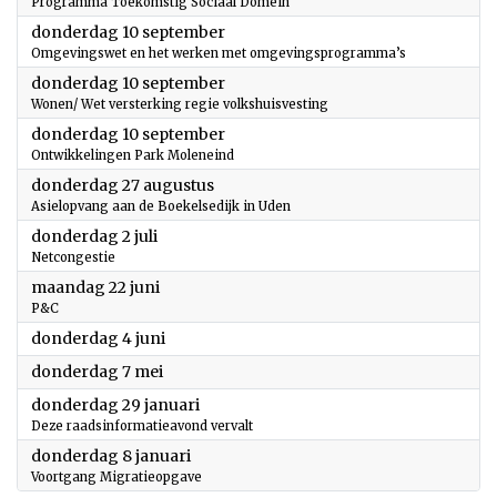
Programma Toekomstig Sociaal Domein
2026
donderdag 10 september
Omgevingswet en het werken met omgevingsprogramma’s
2026
donderdag 10 september
Wonen/ Wet versterking regie volkshuisvesting
2026
donderdag 10 september
Ontwikkelingen Park Moleneind
2026
donderdag 27 augustus
Asielopvang aan de Boekelsedijk in Uden
2026
donderdag 2 juli
Netcongestie
2026
maandag 22 juni
P&C
2026
donderdag 4 juni
2026
donderdag 7 mei
2026
donderdag 29 januari
Deze raadsinformatieavond vervalt
2026
donderdag 8 januari
Voortgang Migratieopgave