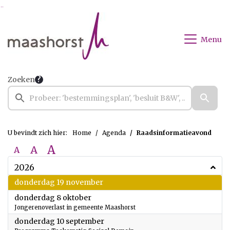
Ga naar de inhoud van deze pagina
Ga naar het zoeken
Ga naar het menu
Menu
Zoeken
U bevindt zich hier:
Home
Agenda
Raadsinformatieavond
A
A
A
2026
2026
donderdag 19 november
2026
donderdag 8 oktober
Jongerenoverlast in gemeente Maashorst
2026
donderdag 10 september