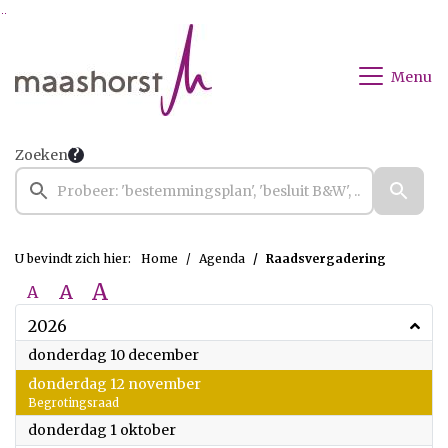
Ga naar de inhoud van deze pagina
Ga naar het zoeken
Ga naar het menu
Menu
Zoeken
U bevindt zich hier:
Home
Agenda
Raadsvergadering
A
A
A
2026
2026
donderdag 10 december
2026
donderdag 12 november
Begrotingsraad
2026
donderdag 1 oktober