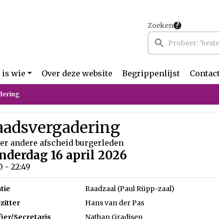
Zoeken
 is wie
Over deze website
Begrippenlijst
Contac
dering
aadsvergadering
er andere afscheid burgerleden
nderdag 16 april 2026
0 - 22:49
tie
Raadzaal (Paul Rüpp-zaal)
zitter
Hans van der Pas
fier/Secretaris
Nathan Gradisen