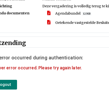
ichting
Deze vergadering is volledig terug te k
nda documenten
Agendabundel
12 MB
Getekende vastgestelde Besluite
tzending