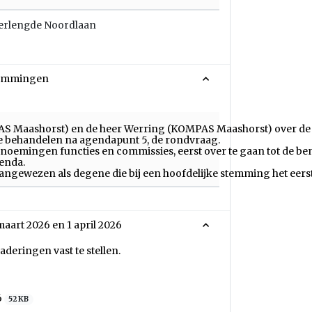
 Verlengde Noordlaan
stemmingen
PAS Maashorst) en de heer Werring (KOMPAS Maashorst) over de
te behandelen na agendapunt 5, de rondvraag.
Benoemingen functies en commissies, eerst over te gaan tot de 
genda.
ngewezen als degene die bij een hoofdelijke stemming het eerst 
maart 2026 en 1 april 2026
deringen vast te stellen.
6
52 KB