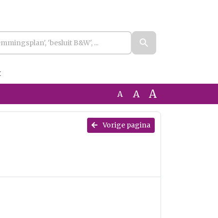
t
A
A
A
Vorige pagina