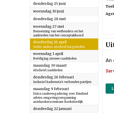
2026
donderdag 25 juni
Toel
2026
woensdag 10 juni
Age
2026
donderdag 28 mei
2026
woensdag 27 mei
Benoeming van wethouders en het
aanbieden van het conceptakkoord
2026
donderdag 16 april
Ui
Onder andere afscheid burgerleden
2026
woensdag 1 april
Beëdiging nieuwe raadsleden
2026
maandag 30 maart
Afscheid raadsleden
2026
donderdag 26 februari
Inclusief kadernota's verbonden partijen
2026
maandag 9 februari
Extra raadsvergadering over Bindend
advies omgevingsvergunning
asielzoekerscentrum Boekelsedijk
2026
donderdag 22 januari