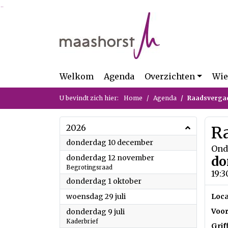
Ga naar de inhoud van deze pagina
Ga naar het zoeken
Ga naar het menu
Welkom
Agenda
Overzichten
Wie
U bevindt zich hier:
Home
Agenda
Raadsverga
2026
R
2026
donderdag 10 december
Ond
2026
donderdag 12 november
do
Begrotingsraad
19:3
2026
donderdag 1 oktober
2026
woensdag 29 juli
Loca
2026
Voor
donderdag 9 juli
Kaderbrief
Grif