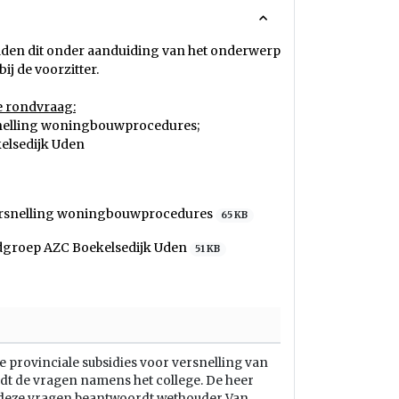
elden dit onder aanduiding van het onderwerp
ij de voorzitter.
e rondvraag:
snelling woningbouwprocedures;
elsedijk Uden
ersnelling woningbouwprocedures
65 KB
groep AZC Boekelsedijk Uden
51 KB
 provinciale subsidies voor versnelling van
 de vragen namens het college. De heer
 deze vragen beantwoordt wethouder Van