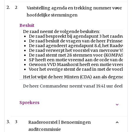
2
Vaststelling agenda en trekking nummer voor
hoofdelijke stemmingen
Besluit
De raad neemt de volgende besluiten:
De raad bespreekt bij agendapunt 3 het raadsvoor
De raad besluit de vragen van de heer Prinssen 
De raad agendeert agendapunt 8.d, het Raadsvoor
De raad verwerpt het voorstel van mevrouw Visse
De raad stemt met 28 stemmen voor (KOMPAS Maas
SP heeft een motie vreemd aan de orde van de da
Gewoon VVD Maashorst heeft een motie vreemd aa
Voor het overige stemt de raad in met de voorlig
Het lot wijst de heer Minten (CDA) aan als degene die
De heer Commandeur neemt vanaf 19.41 uur deel aan 
Sprekers
3
Raadsvoorstel | Benoemingen
auditcommissie