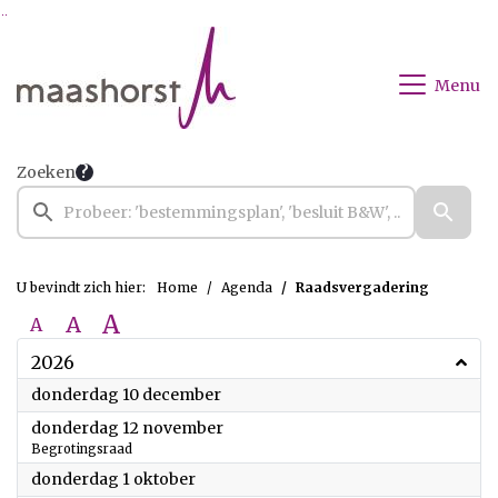
Ga naar de inhoud van deze pagina
Ga naar het zoeken
Ga naar het menu
Menu
Zoeken
U bevindt zich hier:
Home
Agenda
Raadsvergadering
A
A
A
2026
2026
donderdag 10 december
2026
donderdag 12 november
Begrotingsraad
2026
donderdag 1 oktober