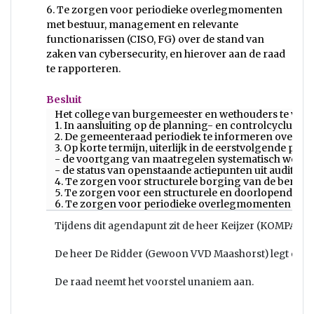
6. Te zorgen voor periodieke overlegmomenten
met bestuur, management en relevante
functionarissen (CISO, FG) over de stand van
zaken van cybersecurity, en hierover aan de raad
te rapporteren.
Besluit
Het college van burgemeester en wethouders te ver
1. In aansluiting op de planning- en controlcyclus 
2. De gemeenteraad periodiek te informeren over de
3. Op korte termijn, uiterlijk in de eerstvolgende pl
- de voortgang van maatregelen systematisch wordt
- de status van openstaande actiepunten uit audits en 
4. Te zorgen voor structurele borging van de benodi
5. Te zorgen voor een structurele en doorlopende aa
6. Te zorgen voor periodieke overlegmomenten met be
Tijdens dit agendapunt zit de heer Keijzer (KOMPAS M
De heer De Ridder (Gewoon VVD Maashorst) legt een ste
De raad neemt het voorstel unaniem aan.