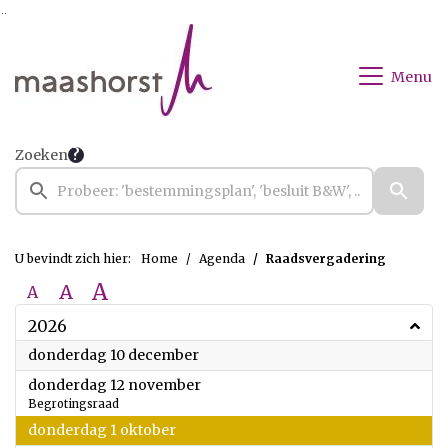
Ga naar de inhoud van deze pagina
Ga naar het zoeken
Ga naar het menu
Menu
Zoeken
U bevindt zich hier:
Home
Agenda
Raadsvergadering
A
A
A
2026
2026
donderdag 10 december
2026
donderdag 12 november
Begrotingsraad
2026
donderdag 1 oktober